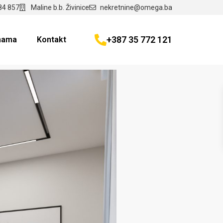
84 857
Maline b.b. Živinice
nekretnine@omega.ba
+387 35 772 121
nama
Kontakt