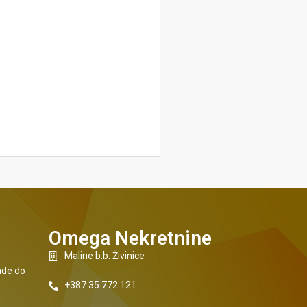
Omega Nekretnine
Maline b.b. Živinice
sade do
+387 35 772 121