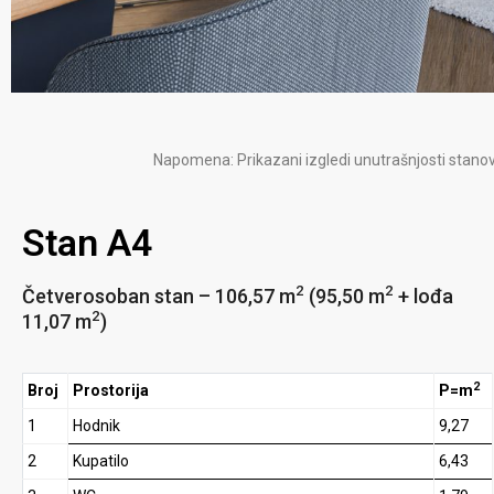
Napomena: Prikazani izgledi unutrašnjosti stanov
Stan A4
2
2
Četverosoban stan – 106,57 m
(95,50 m
+ lođa
2
11,07 m
)
2
Broj
Prostorija
P=m
1
Hodnik
9,27
2
Kupatilo
6,43