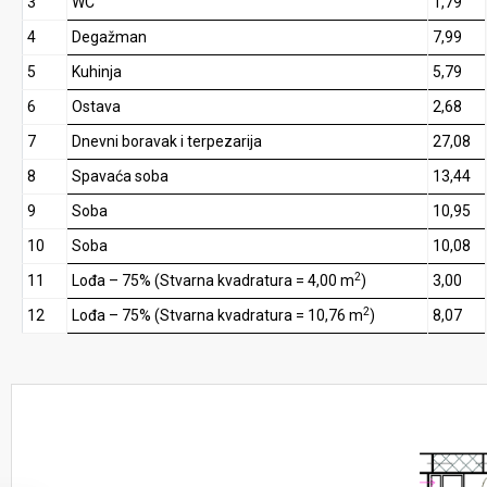
3
WC
1,79
4
Degažman
7,99
5
Kuhinja
5,79
6
Ostava
2,68
7
Dnevni boravak i terpezarija
27,08
8
Spavaća soba
13,44
9
Soba
10,95
10
Soba
10,08
2
11
Lođa – 75% (Stvarna kvadratura = 4,00 m
)
3,00
2
12
Lođa – 75% (Stvarna kvadratura = 10,76 m
)
8,07