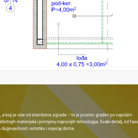
 koji je više od stambene zgrade – to je prostor građen po najvišim
etnijih materijala i primjenu najnovijih tehnologija. Svaki detalj, od fa
a dugovječnost, estetiku i osjećaj doma.