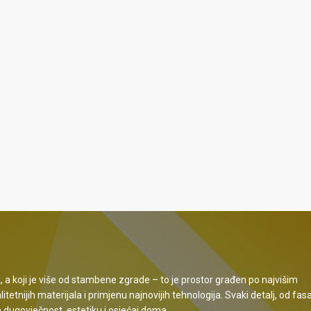
 koji je više od stambene zgrade – to je prostor građen po najvišim
etnijih materijala i primjenu najnovijih tehnologija. Svaki detalj, od fa
a dugovječnost, estetiku i osjećaj doma.