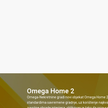
Omega Home 2
Omega-Nekretnine gradi novi objekat Omega Home 2, a
standardima savremene gradnje, uz korištenje najkvalit
završne obrade interijera, oblikovan je tako da osigur