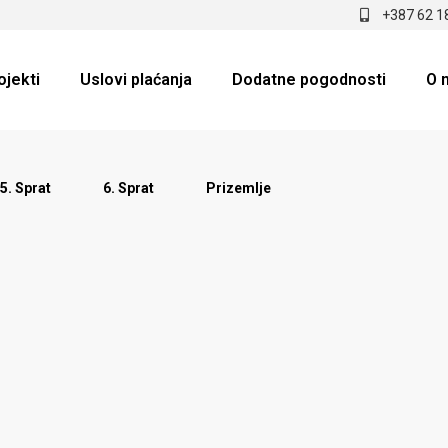
+387 62 1
ojekti
Uslovi plaćanja
Dodatne pogodnosti
O 
5. Sprat
6. Sprat
Prizemlje