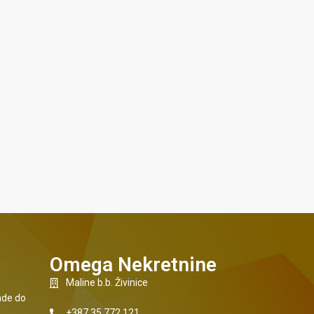
Omega Nekretnine
Maline b.b. Živinice
sade do
+387 35 772 121