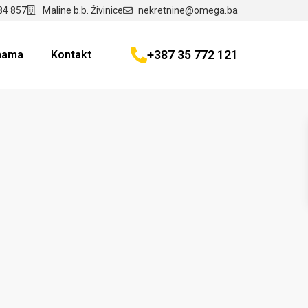
84 857
Maline b.b. Živinice
nekretnine@omega.ba
+387 35 772 121
nama
Kontakt