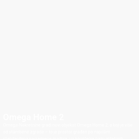
Omega Home 2
Omega-Nekretnine gradi novi objekat Omega Home 2, a koji je više
od stambene zgrade – to je prostor građen po najvišim
standardima savremene gradnje, uz korištenje najkvalitetnijih