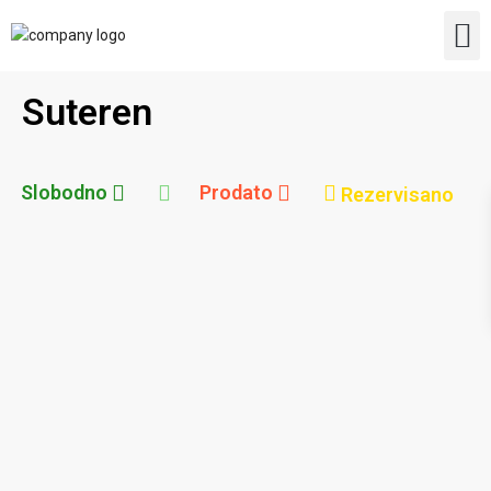
Uslov
Dodat
Suteren
Slobodno
Prodato
Rezervisano