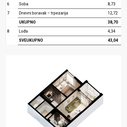
6
Soba
8,73
7
Dnevni boravak – trpezarija
12,72
UKUPNO
38,70
8
Lođa
4,34
SVEUKUPNO
43,04