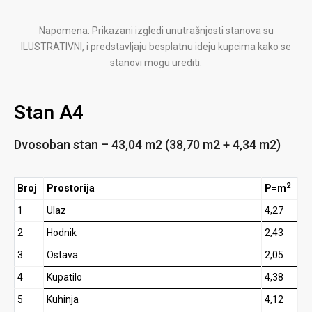
Napomena: Prikazani izgledi unutrašnjosti stanova su
ILUSTRATIVNI, i predstavljaju besplatnu ideju kupcima kako se
stanovi mogu urediti.
Stan A4
Dvosoban stan – 43,04 m2 (38,70 m2 + 4,34 m2)
2
Broj
Prostorija
P=m
1
Ulaz
4,27
2
Hodnik
2,43
3
Ostava
2,05
4
Kupatilo
4,38
5
Kuhinja
4,12