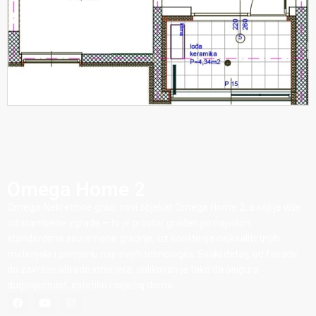
Omega Home 2
Omega-Nekretnine gradi novi objekat Omega Home 2, a koji je više
od stambene zgrade – to je prostor građen po najvišim
standardima savremene gradnje, uz korištenje najkvalitetnijih
materijala i primjenu najnovijih tehnologija. Svaki detalj, od fasade
do završne obrade interijera, oblikovan je tako da osigura
dugovječnost, estetiku i osjećaj doma.