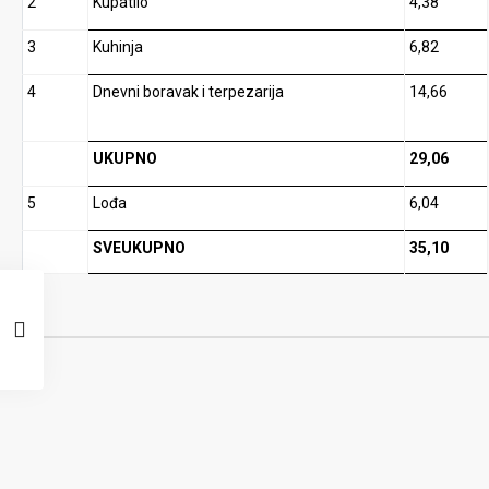
2
Kupatilo
4,38
3
Kuhinja
6,82
4
Dnevni boravak i terpezarija
14,66
UKUPNO
29,06
5
Lođa
6,04
SVEUKUPNO
35,10