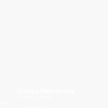
Omega Nekretnine
Maline b.b. Živinice
sade do
+387 35 772 121