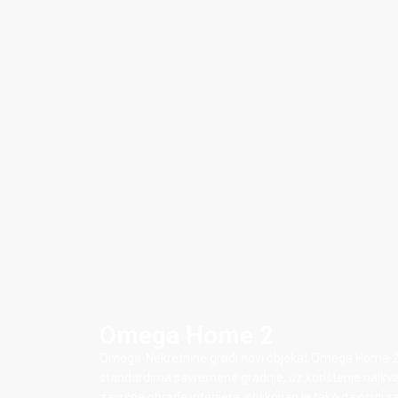
Omega Home 2
Omega-Nekretnine gradi novi objekat Omega Home 2, a
standardima savremene gradnje, uz korištenje najkvalit
završne obrade interijera, oblikovan je tako da osigur