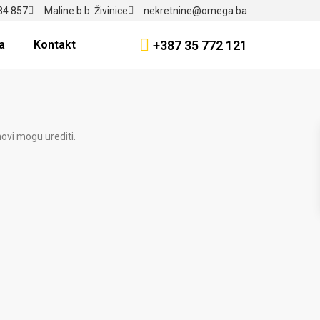
84 857
Maline b.b. Živinice
nekretnine@omega.ba
+387 35 772 121
a
Kontakt
ovi mogu urediti.