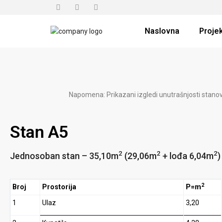
Naslovna
Projek
Napomena: Prikazani izgledi unutrašnjosti stanov
Stan A5
2
2
2
Jednosoban stan – 35,10m
(29,06m
+ lođa 6,04m
)
2
Broj
Prostorija
P=m
1
Ulaz
3,20