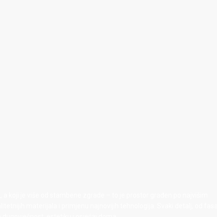
 koji je više od stambene zgrade – to je prostor građen po najvišim
etnijih materijala i primjenu najnovijih tehnologija. Svaki detalj, od fa
a dugovječnost, estetiku i osjećaj doma.