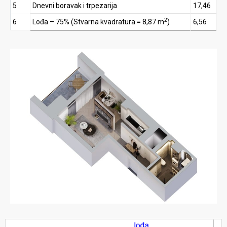
5
Dnevni boravak i trpezarija
17,46
2
6
Lođa – 75% (Stvarna kvadratura = 8,87 m
)
6,56