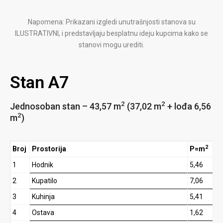
Napomena: Prikazani izgledi unutrašnjosti stanova su
ILUSTRATIVNI, i predstavljaju besplatnu ideju kupcima kako se
stanovi mogu urediti.
Stan A7
2
2
Jednosoban stan – 43,57 m
(37,02 m
+ lođa 6,56
2
m
)
2
Broj
Prostorija
P=m
1
Hodnik
5,46
2
Kupatilo
7,06
3
Kuhinja
5,41
4
Ostava
1,62