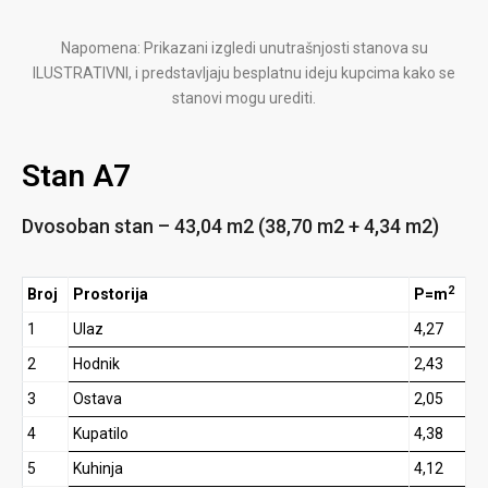
Napomena: Prikazani izgledi unutrašnjosti stanova su
ILUSTRATIVNI, i predstavljaju besplatnu ideju kupcima kako se
stanovi mogu urediti.
Stan A7
Dvosoban stan – 43,04 m2 (38,70 m2 + 4,34 m2)
2
Broj
Prostorija
P=m
1
Ulaz
4,27
2
Hodnik
2,43
3
Ostava
2,05
4
Kupatilo
4,38
5
Kuhinja
4,12