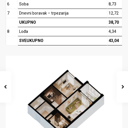
6
Soba
8,73
7
Dnevni boravak – trpezarija
12,72
UKUPNO
38,70
8
Lođa
4,34
SVEUKUPNO
43,04