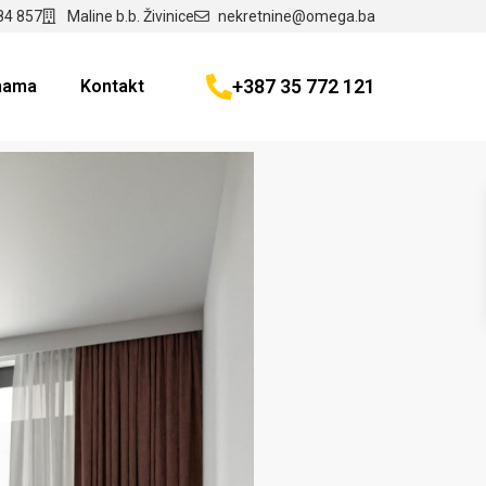
84 857
Maline b.b. Živinice
nekretnine@omega.ba
+387 35 772 121
nama
Kontakt