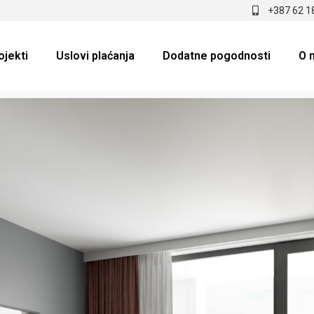
+387 62 1
ojekti
Uslovi plaćanja
Dodatne pogodnosti
O 