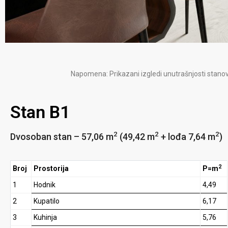
Napomena: Prikazani izgledi unutrašnjosti stanov
Stan B1
2
2
2
Dvosoban stan – 57,06 m
(49,42 m
+ lođa 7,64 m
)
2
Broj
Prostorija
P=m
1
Hodnik
4,49
2
Kupatilo
6,17
3
Kuhinja
5,76