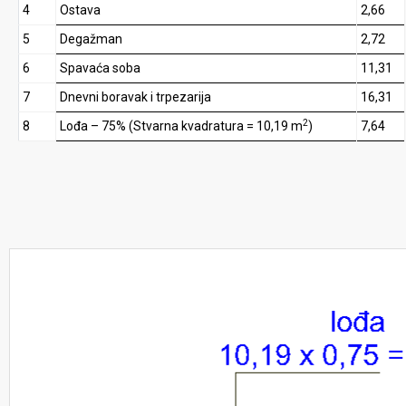
4
Ostava
2,66
5
Degažman
2,72
6
Spavaća soba
11,31
7
Dnevni boravak i trpezarija
16,31
2
8
Lođa – 75% (Stvarna kvadratura = 10,19 m
)
7,64