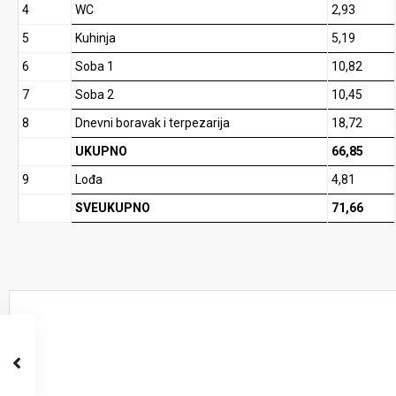
4
WC
2,93
5
Kuhinja
5,19
6
Soba 1
10,82
7
Soba 2
10,45
8
Dnevni boravak i terpezarija
18,72
UKUPNO
66,85
9
Lođa
4,81
SVEUKUPNO
71,66