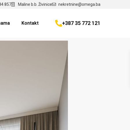
84 857
Maline b.b. Živinice
nekretnine@omega.ba
+387 35 772 121
nama
Kontakt