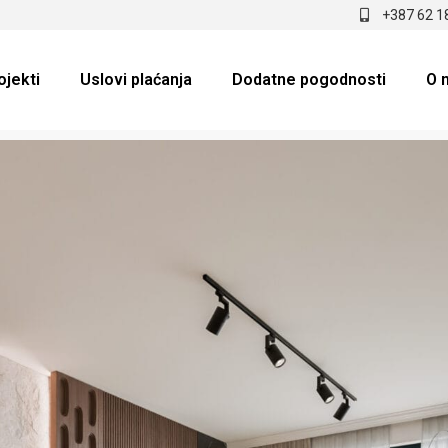
+387 62 1
ojekti
Uslovi plaćanja
Dodatne pogodnosti
O 