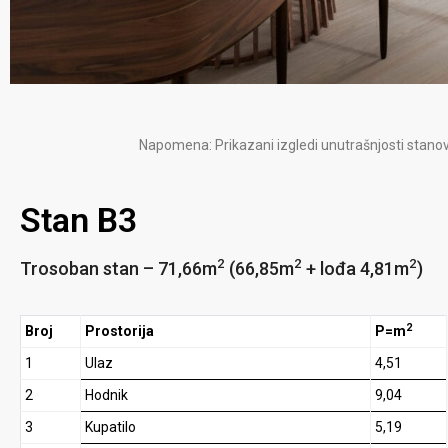
Napomena: Prikazani izgledi unutrašnjosti stanov
Stan B3
2
2
2
Trosoban stan – 71,66m
(66,85m
+ lođa 4,81m
)
2
Broj
Prostorija
P=m
1
Ulaz
4,51
2
Hodnik
9,04
3
Kupatilo
5,19