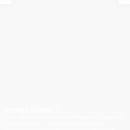
Omega Home 2
Omega-Nekretnine gradi novi objekat Omega Home 2, a koji je više
od stambene zgrade – to je prostor građen po najvišim
standardima savremene gradnje, uz korištenje najkvalitetnijih