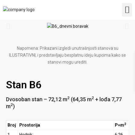
Uslov
Dodat
Napomena: Prikazani izgledi unutrašnjosti stanova su
ILUSTRATIVNI, i predstavljaju besplatnu ideju kupcima kako se
stanovi mogu urediti.
Stan B6
2
2
Dvosoban stan – 72,12 m
(64,35 m
+ lođa 7,77
2
m
)
2
Broj
Prostorija
P=m
1
Hodnik
6,26