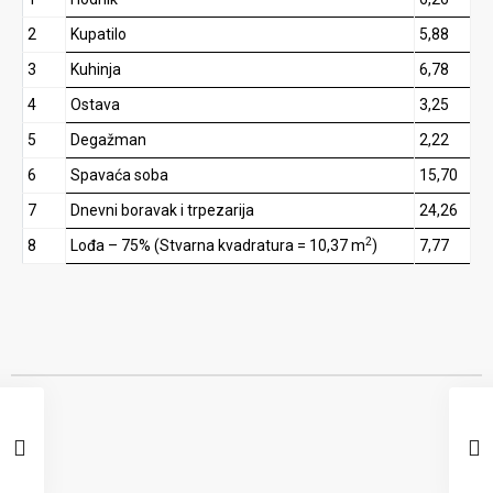
2
Kupatilo
5,88
3
Kuhinja
6,78
4
Ostava
3,25
5
Degažman
2,22
6
Spavaća soba
15,70
7
Dnevni boravak i trpezarija
24,26
2
8
Lođa – 75% (Stvarna kvadratura = 10,37 m
)
7,77